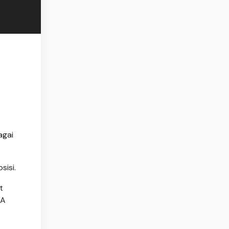
agai
sisi.
t
 A