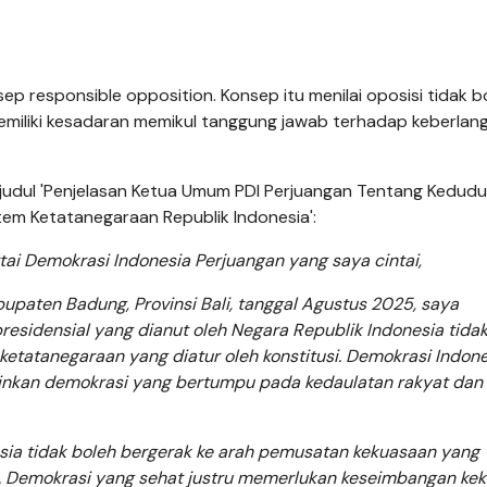
p responsible opposition. Konsep itu menilai oposisi tidak b
memiliki kesadaran memikul tanggung jawab terhadap keberla
berjudul 'Penjelasan Ketua Umum PDI Perjuangan Tentang Kedud
em Ketatanegaraan Republik Indonesia':
i Demokrasi Indonesia Perjuangan yang saya cintai,
upaten Badung, Provinsi Bali, tanggal Agustus 2025, saya
sidensial yang dianut oleh Negara Republik Indonesia tida
ri ketatanegaraan yang diatur oleh konstitusi. Demokrasi Indon
inkan demokrasi yang bertumpu pada kedaulatan rakyat dan
ia tidak boleh bergerak ke arah pemusatan kekuasaan yang
Demokrasi yang sehat justru memerlukan keseimbangan kek