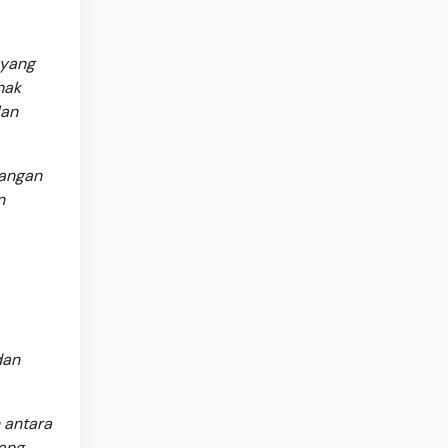
 yang
hak
lan
dangan
n
dan
 antara
yang