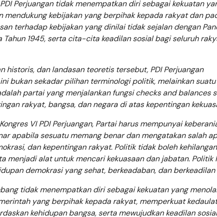
. PDI Perjuangan tidak menempatkan diri sebagai kekuatan ya
an mendukung kebijakan yang berpihak kepada rakyat dan pa
an terhadap kebijakan yang dinilai tidak sejalan dengan Panc
ahun 1945, serta cita-cita keadilan sosial bagi seluruh raky
historis, dan landasan teoretis tersebut, PDI Perjuangan
ini bukan sekadar pilihan terminologi politik, melainkan suatu
 adalah partai yang menjalankan fungsi checks and balances 
gan rakyat, bangsa, dan negara di atas kepentingan kekuas
ngres VI PDI Perjuangan, Partai harus mempunyai keberani
enar apabila sesuatu memang benar dan mengatakan salah ap
rasi, dan kepentingan rakyat. Politik tidak boleh kehilangan
ta menjadi alat untuk mencari kekuasaan dan jabatan. Politik 
dupan demokrasi yang sehat, berkeadaban, dan berkeadilan s
imbang tidak menempatkan diri sebagai kekuatan yang menola
emerintah yang berpihak kepada rakyat, memperkuat kedaula
daskan kehidupan bangsa, serta mewujudkan keadilan sosial