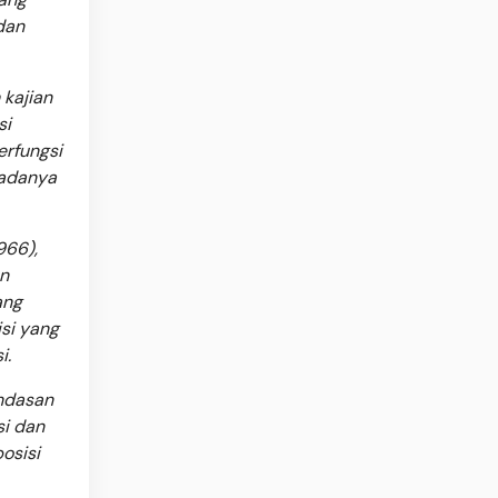
dan
 kajian
si
erfungsi
 adanya
966),
an
ang
isi yang
i.
andasan
si dan
osisi