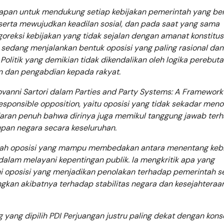
siapan untuk mendukung setiap kebijakan pemerintah yang be
serta mewujudkan keadilan sosial, dan pada saat yang sama
reksi kebijakan yang tidak sejalan dengan amanat konstitus
 sedang menjalankan bentuk oposisi yang paling rasional dan
olitik yang demikian tidak dikendalikan oleh logika perebut
an dan pengabdian kepada rakyat.
ovanni Sartori dalam Parties and Party Systems: A Framework 
esponsible opposition, yaitu oposisi yang tidak sekadar meno
adaran penuh bahwa dirinya juga memikul tanggung jawab ter
pan negara secara keseluruhan.
dalah oposisi yang mampu membedakan antara menentang keb
lam melayani kepentingan publik. la mengkritik apa yang
kni oposisi yang menjadikan penolakan terhadap pemerintah s
gkan akibatnya terhadap stabilitas negara dan kesejahteraa
 yang dipilih PDI Perjuangan justru paling dekat dengan kon