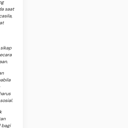
ng
da saat
asila,
at
 sikap
secara
aan.
an
abila
harus
osial.
k
tan
 bagi