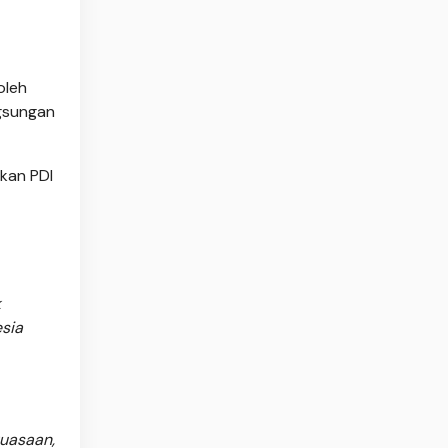
oleh
ngsungan
ukan PDI
k
esia
uasaan,