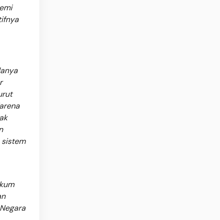
demi
ifnya
danya
r
urut
Karena
ak
n
 sistem
ukum
an
 Negara