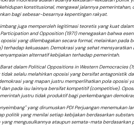
kehidupan konstitusional, mengawal jalannya pemerintahan, 
nkan bagi sebesar-besarnya kepentingan rakyat.
eimbang juga memperoleh legitimasi teoretis yang kuat dalam
: Participation and Opposition (1971) menegaskan bahwa esen
 oposisi yang dilembagakan secara formal, melainkan pada b
on) terhadap kekuasaan. Demokrasi yang sehat mensyaratkan
n penyampaian alternatif kebijakan terhadap pemerintah.
rat dalam Political Oppositions in Western Democracies (1
dak selalu melahirkan oposisi yang bersifat antagonistik d
demokrasi yang mapan justru memperlihatkan pola oposisi y
) dan pada isu lainnya bersifat kompetitif (competitive). Opos
erintah justru tidak produktif bagi perkembangan demokras
 penyeimbang" yang dirumuskan PDI Perjuangan menemukan l
kap politik yang menilai setiap kebijakan berdasarkan substan
pa yang mengusulkannya ataupun semata-mata berdasarkan p