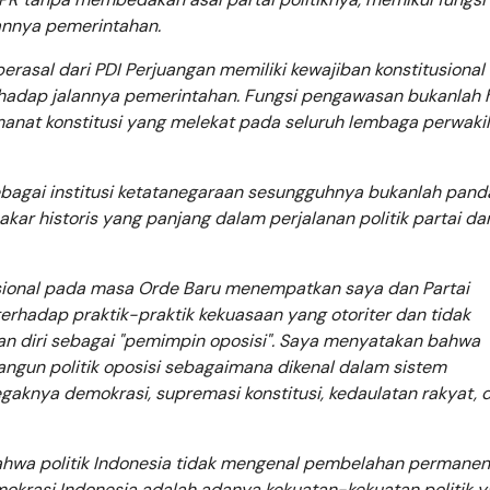
lannya pemerintahan.
berasal dari PDI Perjuangan memiliki kewajiban konstitusional
hadap jalannya pemerintahan. Fungsi pengawasan bukanlah 
amanat konstitusi yang melekat pada seluruh lembaga perwaki
bagai institusi ketatanegaraan sesungguhnya bukanlah pan
akar historis yang panjang dalam perjalanan politik partai da
asional pada masa Orde Baru menempatkan saya dan Partai
erhadap praktik-praktik kekuasaan yang otoriter dan tidak
an diri sebagai "pemimpin oposisi". Saya menyatakan bahwa
ngun politik oposisi sebagaimana dikenal dalam sistem
aknya demokrasi, supremasi konstitusi, kedaulatan rakyat, 
ahwa politik Indonesia tidak mengenal pembelahan permanen
mokrasi Indonesia adalah adanya kekuatan-kekuatan politik 