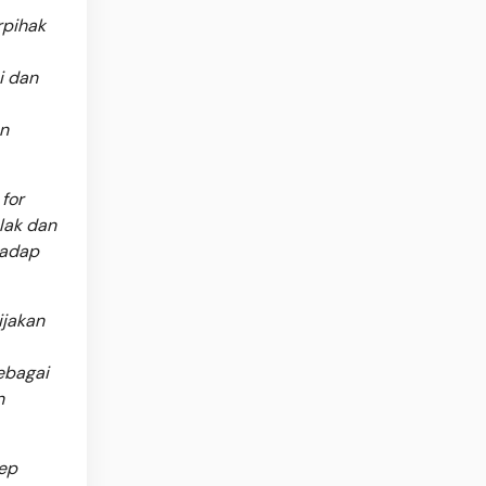
rpihak
i dan
an
for
lak dan
hadap
ijakan
ebagai
n
sep