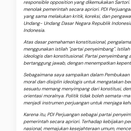
responsible opposition yang dikemukakan Sartori
menolak pemerintah secara apriori. PDI Perjuang
yang sama melakukan kritik, koreksi, dan pengawas
Undang- Undang Dasar Negara Republik Indonesia T
Indonesia.
Atas dasar pemahaman konstitusional, pengalaman 
menggunakan istilah "partai penyeimbang". Istilah 
ideologis dan konstitusional. Partai penyeimbang
bertanggung jawab, dengan menempatkan kepentin
Sebagaimana saya sampaikan dalam Pembukaan Ko
moral dan disiplin ideologis untuk mengatakan b
sesuatu memang menyimpang dari konstitusi, demok
orientasi moralnya. Politik tidak boleh semata-ma
menjadi instrumen perjuangan untuk menjaga kehi
Karena itu, PDI Perjuangan sebagai partai penye
pemerintah secara apriori. Terhadap kebijakan p
nasional, memajukan kesejahteraan umum, mencer