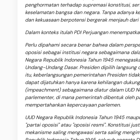
penghormatan terhadap supremasi konstitusi, ser
keselamatan bangsa dan negara. Tanpa adanya ke
dan kekuasaan berpotensi bergerak menjauh dari 
Dalam konteks itulah PDI Perjuangan menempatkan
Perlu dipahami secara benar bahwa dalam perspekt
oposisi sebagai institusi negara sebagaimana da
Negara Republik Indonesia Tahun 1945 menegas
Undang-Undang Dasar. Presiden dipilih langsung o
itu, keberlangsungan pemerintahan Presiden tidak
dapat dijatuhkan hanya karena kehilangan dukung
(impeachment) sebagaimana diatur dalam UUD Neg
parlementer, di mana pemerintah dibentuk oleh par
mempertahankan kepercayaan parlemen.
UUD Negara Republik Indonesia Tahun 1945 maup
"partai oposisi" atau "oposisi resmi". Konstitusi
mekanisme saling mengawasi serta saling mengimb
Republik Indonesia Tahun 1945, seluruh anggota D