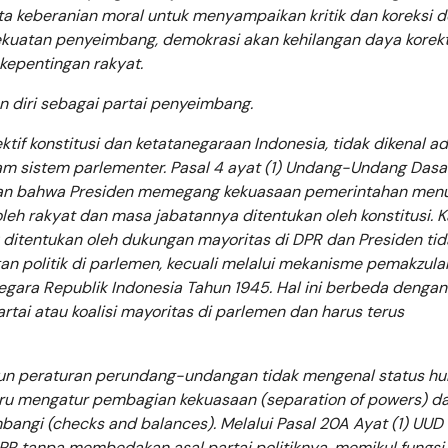
ta keberanian moral untuk menyampaikan kritik dan koreksi 
kuatan penyeimbang, demokrasi akan kehilangan daya korekt
kepentingan rakyat.
 diri sebagai partai penyeimbang.
if konstitusi dan ketatanegaraan Indonesia, tidak dikenal a
lam sistem parlementer. Pasal 4 ayat (1) Undang-Undang Dasa
kan bahwa Presiden memegang kekuasaan pemerintahan men
leh rakyat dan masa jabatannya ditentukan oleh konstitusi. 
 ditentukan oleh dukungan mayoritas di DPR dan Presiden tid
an politik di parlemen, kecuali melalui mekanisme pemakzula
ara Republik Indonesia Tahun 1945. Hal ini berbeda dengan
tai atau koalisi mayoritas di parlemen dan harus terus
un peraturan perundang-undangan tidak mengenal status h
 justru mengatur pembagian kekuasaan (separation of powers) d
angi (checks and balances). Melalui Pasal 20A Ayat (1) UUD
PR tanpa membedakan asal partai politiknya, memikul fungsi