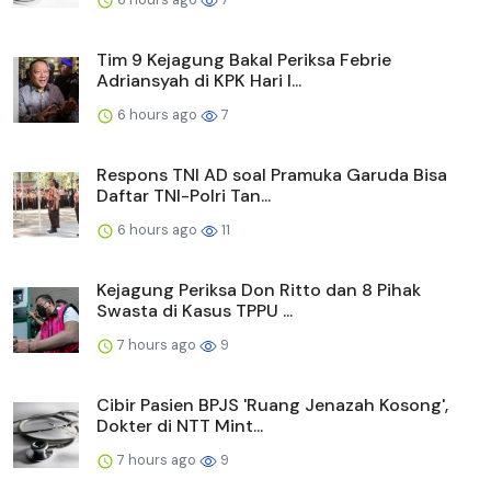
Tim 9 Kejagung Bakal Periksa Febrie
Adriansyah di KPK Hari I...
6 hours ago
7
Respons TNI AD soal Pramuka Garuda Bisa
Daftar TNI-Polri Tan...
6 hours ago
11
Kejagung Periksa Don Ritto dan 8 Pihak
Swasta di Kasus TPPU ...
7 hours ago
9
Cibir Pasien BPJS 'Ruang Jenazah Kosong',
Dokter di NTT Mint...
7 hours ago
9