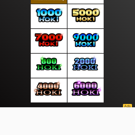
About Us
·
Contact Us
·
Terms & Conditions
·
© saluranwarta.com 2026. All rights are reserved