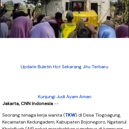
Update Buletin Hot Sekarang Jitu Terbaru
Kunjungi Judi Ayam Aman
Jakarta, CNN Indonesia
--
Seorang tenaga kerja wanita (
TKW
) di Desa Tlogoagung,
Kecamatan Kedungadem, Kabupaten Bojonegoro, Ngatiatul
Kholafiyah (48) nekat merobohkan rumahnya di kampung