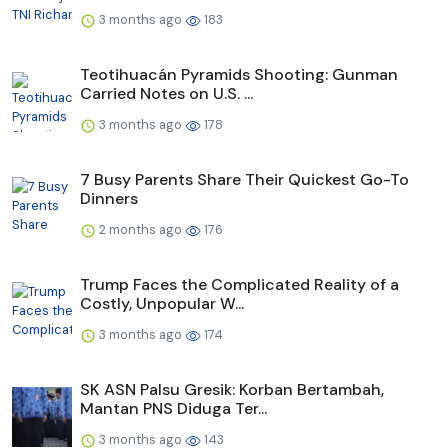
3 months ago
183
Teotihuacán Pyramids Shooting: Gunman
Carried Notes on U.S. ...
3 months ago
178
7 Busy Parents Share Their Quickest Go-To
Dinners
2 months ago
176
Trump Faces the Complicated Reality of a
Costly, Unpopular W...
3 months ago
174
SK ASN Palsu Gresik: Korban Bertambah,
Mantan PNS Diduga Ter...
3 months ago
143