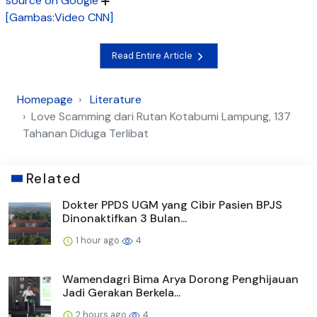
source on Google
[Gambas:Video CNN]
Read Entire Article
Homepage
Literature
Love Scamming dari Rutan Kotabumi Lampung, 137
Tahanan Diduga Terlibat
Related
Dokter PPDS UGM yang Cibir Pasien BPJS
Dinonaktifkan 3 Bulan...
1 hour ago
4
Wamendagri Bima Arya Dorong Penghijauan
Jadi Gerakan Berkela...
2 hours ago
4