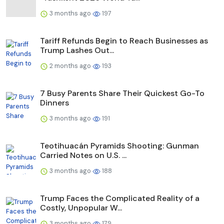
3 months ago
197
Tariff Refunds Begin to Reach Businesses as
Trump Lashes Out...
2 months ago
193
7 Busy Parents Share Their Quickest Go-To
Dinners
3 months ago
191
Teotihuacán Pyramids Shooting: Gunman
Carried Notes on U.S. ...
3 months ago
188
Trump Faces the Complicated Reality of a
Costly, Unpopular W...
3 months ago
179