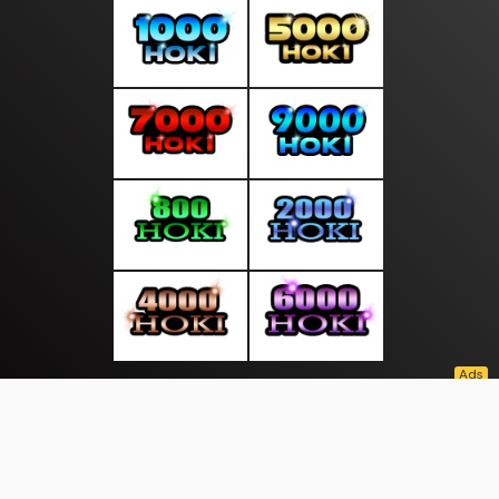
About Us
·
Contact Us
·
Terms & Conditions
·
© saluranwarta.com 2026. All rights are reserved