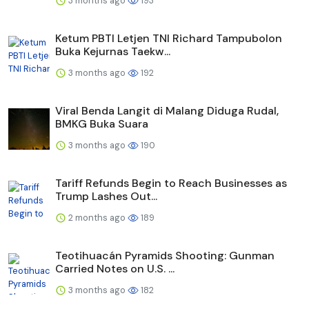
3 months ago
193
Ketum PBTI Letjen TNI Richard Tampubolon
Buka Kejurnas Taekw...
3 months ago
192
Viral Benda Langit di Malang Diduga Rudal,
BMKG Buka Suara
3 months ago
190
Tariff Refunds Begin to Reach Businesses as
Trump Lashes Out...
2 months ago
189
Teotihuacán Pyramids Shooting: Gunman
Carried Notes on U.S. ...
3 months ago
182