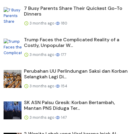
7 Busy Parents Share Their Quickest Go-To
Dinners
3 months ago
180
Trump Faces the Complicated Reality of a
Costly, Unpopular W...
3 months ago
177
Perubahan UU Perlindungan Saksi dan Korban
Selangkah Lagi Di...
3 months ago
154
SK ASN Palsu Gresik: Korban Bertambah,
Mantan PNS Diduga Ter...
3 months ago
147
2 Wanita Lebak yang Viral karena Injak Al-