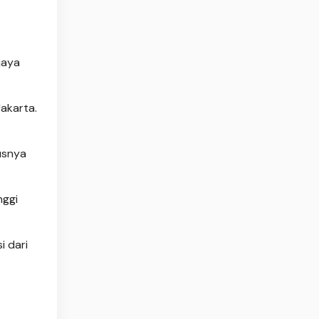
jaya
akarta.
usnya
nggi
i dari