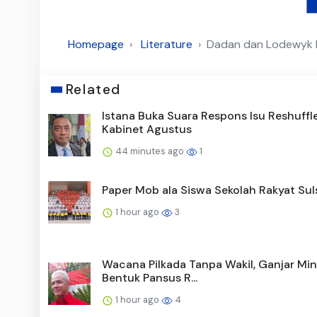
Homepage
Literature
Dadan dan Lodewyk D
Related
Istana Buka Suara Respons Isu Reshuffl
Kabinet Agustus
44 minutes ago
1
Paper Mob ala Siswa Sekolah Rakyat Sul
1 hour ago
3
Wacana Pilkada Tanpa Wakil, Ganjar Mi
Bentuk Pansus R...
1 hour ago
4