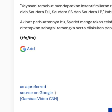
"Yayasan tersebut mendapatkan insentif miliaran rup
oleh Saudara DH, Saudara SS dan Saudara LP," imb
Akibat perbuatannya itu, Syarief mengatakan telah
ditetapkan sebagai tersangka serta dilakukan pen
(tfq/fra)
Add
as a preferred
source on Google
[Gambas:Video CNN]