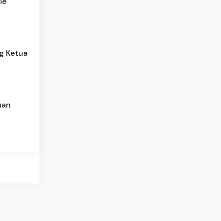
ie
g Ketua
uan