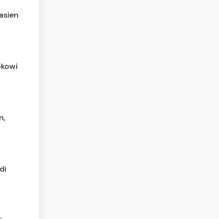
asien
okowi
n,
di