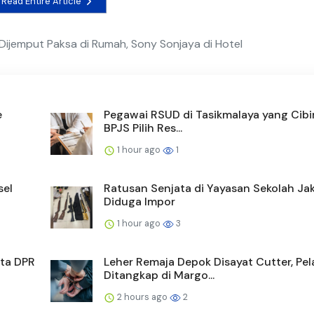
Read Entire Article
ijemput Paksa di Rumah, Sony Sonjaya di Hotel
e
Pegawai RSUD di Tasikmalaya yang Cibi
BPJS Pilih Res...
1 hour ago
1
sel
Ratusan Senjata di Yayasan Sekolah Jak
Diduga Impor
1 hour ago
3
nta DPR
Leher Remaja Depok Disayat Cutter, Pel
Ditangkap di Margo...
2 hours ago
2