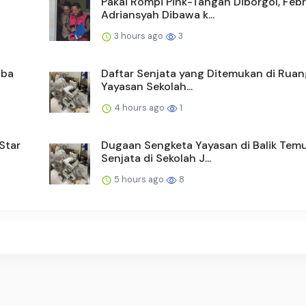
Pakai Rompi Pink-Tangan Diborgol, Febr
Adriansyah Dibawa k...
3 hours ago
3
oba
Daftar Senjata yang Ditemukan di Ruan
Yayasan Sekolah...
4 hours ago
1
Star
Dugaan Sengketa Yayasan di Balik Tem
Senjata di Sekolah J...
5 hours ago
8