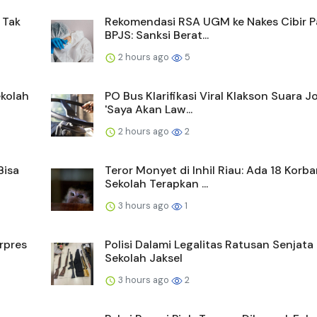
 Tak
Rekomendasi RSA UGM ke Nakes Cibir P
BPJS: Sanksi Berat...
2 hours ago
5
ekolah
PO Bus Klarifikasi Viral Klakson Suara J
'Saya Akan Law...
2 hours ago
2
Bisa
Teror Monyet di Inhil Riau: Ada 18 Korba
Sekolah Terapkan ...
3 hours ago
1
rpres
Polisi Dalami Legalitas Ratusan Senjata 
Sekolah Jaksel
3 hours ago
2