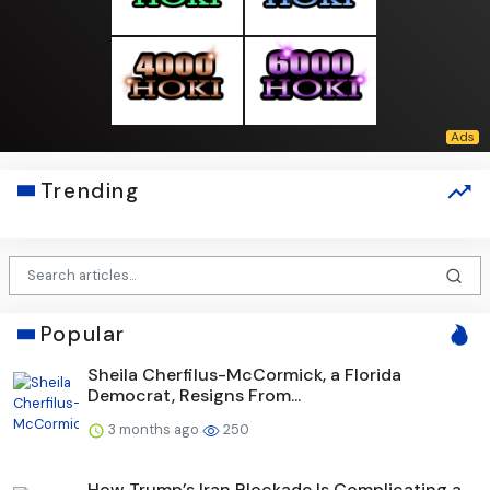
Trending
Popular
Sheila Cherfilus-McCormick, a Florida
Democrat, Resigns From...
3 months ago
250
How Trump’s Iran Blockade Is Complicating a