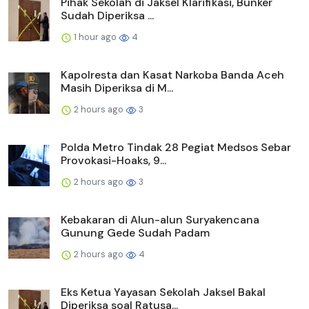
Pihak Sekolah di Jaksel Klarifikasi, Bunker
Sudah Diperiksa ...
1 hour ago
4
Kapolresta dan Kasat Narkoba Banda Aceh
Masih Diperiksa di M...
2 hours ago
3
Polda Metro Tindak 28 Pegiat Medsos Sebar
Provokasi-Hoaks, 9...
2 hours ago
3
Kebakaran di Alun-alun Suryakencana
Gunung Gede Sudah Padam
2 hours ago
4
Eks Ketua Yayasan Sekolah Jaksel Bakal
Diperiksa soal Ratusa...