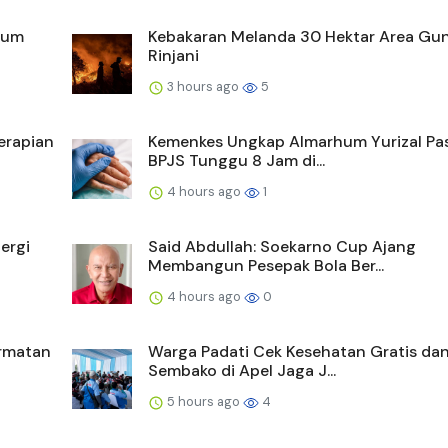
hum
Kebakaran Melanda 30 Hektar Area Gu
Rinjani
3 hours ago
5
erapian
Kemenkes Ungkap Almarhum Yurizal Pa
BPJS Tunggu 8 Jam di...
4 hours ago
1
ergi
Said Abdullah: Soekarno Cup Ajang
Membangun Pesepak Bola Ber...
4 hours ago
0
ormatan
Warga Padati Cek Kesehatan Gratis da
Sembako di Apel Jaga J...
5 hours ago
4