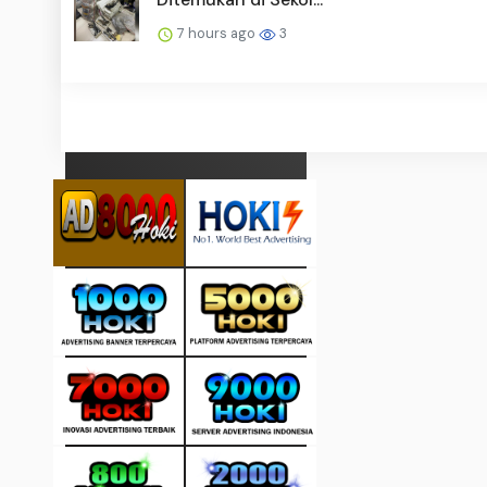
7 hours ago
3