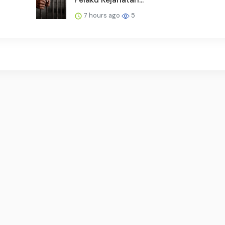
7 hours ago
5