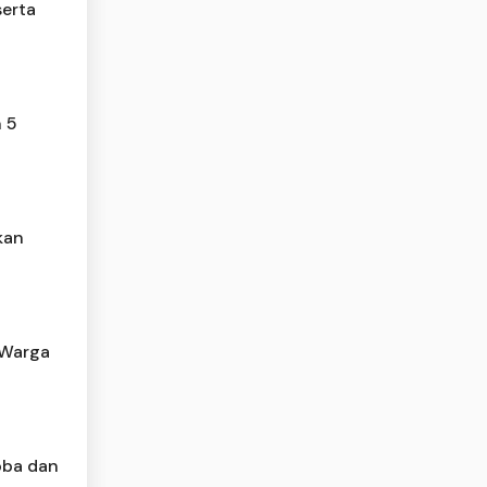
erta
 5
kan
 Warga
oba dan