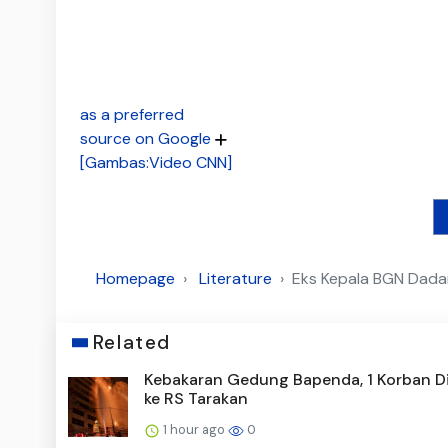
as a preferred
source on Google
[Gambas:Video CNN]
Homepage
Literature
Eks Kepala BGN Dada
Related
Kebakaran Gedung Bapenda, 1 Korban Di
ke RS Tarakan
1 hour ago
0