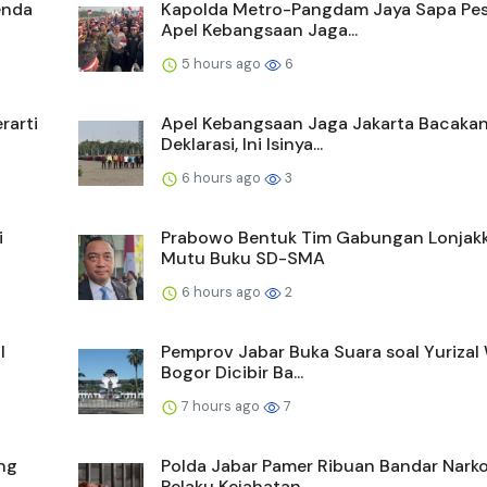
enda
Kapolda Metro-Pangdam Jaya Sapa Pes
Apel Kebangsaan Jaga...
5 hours ago
6
rarti
Apel Kebangsaan Jaga Jakarta Bacakan
Deklarasi, Ini Isinya...
6 hours ago
3
i
Prabowo Bentuk Tim Gabungan Lonjak
Mutu Buku SD-SMA
6 hours ago
2
l
Pemprov Jabar Buka Suara soal Yurizal
Bogor Dicibir Ba...
7 hours ago
7
ang
Polda Jabar Pamer Ribuan Bandar Nark
Pelaku Kejahatan...