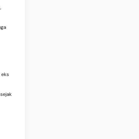
,
uga
 eks
sejak