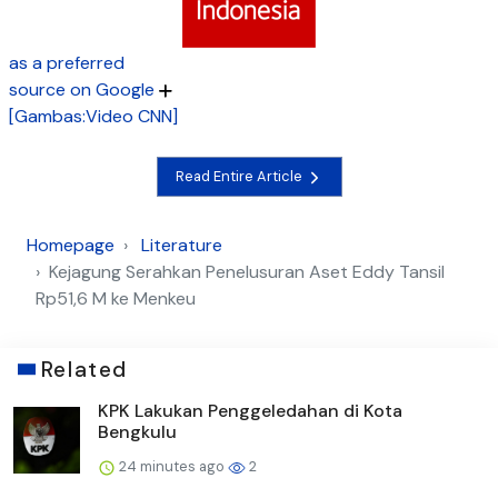
as a preferred
source on Google
[Gambas:Video CNN]
Read Entire Article
Homepage
Literature
Kejagung Serahkan Penelusuran Aset Eddy Tansil
Rp51,6 M ke Menkeu
Related
KPK Lakukan Penggeledahan di Kota
Bengkulu
24 minutes ago
2