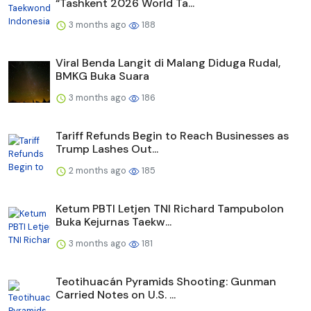
“Tashkent 2026 World Ta...
3 months ago
188
Viral Benda Langit di Malang Diduga Rudal,
BMKG Buka Suara
3 months ago
186
Tariff Refunds Begin to Reach Businesses as
Trump Lashes Out...
2 months ago
185
Ketum PBTI Letjen TNI Richard Tampubolon
Buka Kejurnas Taekw...
3 months ago
181
Teotihuacán Pyramids Shooting: Gunman
Carried Notes on U.S. ...