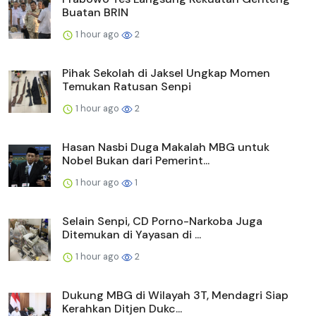
Buatan BRIN
1 hour ago
2
Pihak Sekolah di Jaksel Ungkap Momen
Temukan Ratusan Senpi
1 hour ago
2
Hasan Nasbi Duga Makalah MBG untuk
Nobel Bukan dari Pemerint...
1 hour ago
1
Selain Senpi, CD Porno-Narkoba Juga
Ditemukan di Yayasan di ...
1 hour ago
2
Dukung MBG di Wilayah 3T, Mendagri Siap
Kerahkan Ditjen Dukc...