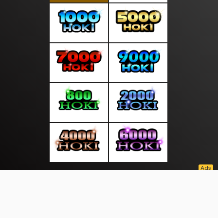
About Us
·
Contact Us
·
Terms & Conditions
·
© saluranwarta.com 2026. All rights are reserved