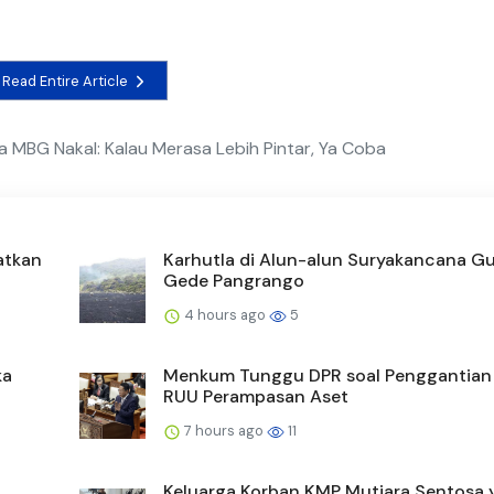
Read Entire Article
MBG Nakal: Kalau Merasa Lebih Pintar, Ya Coba
atkan
Karhutla di Alun-alun Suryakancana 
Gede Pangrango
4 hours ago
5
ka
Menkum Tunggu DPR soal Penggantia
RUU Perampasan Aset
7 hours ago
11
Keluarga Korban KMP Mutiara Sentosa 