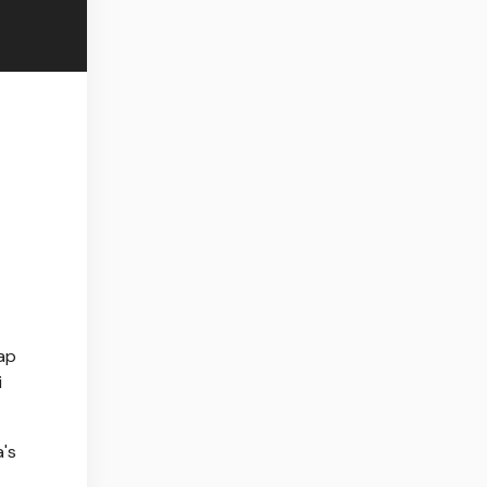
ap
i
a's