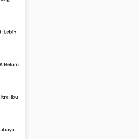
: Lebih
PK Belum
tra, Ibu
rabaya