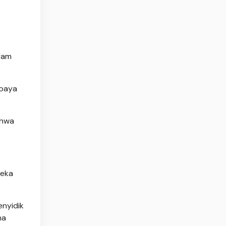
ram
upaya
ahwa
reka
enyidik
na