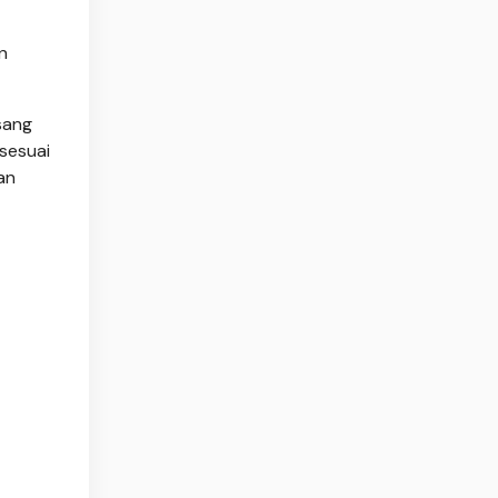
n
sang
sesuai
an