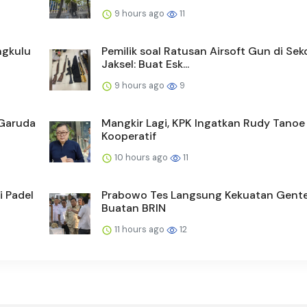
9 hours ago
11
ngkulu
Pemilik soal Ratusan Airsoft Gun di Sek
Jaksel: Buat Esk...
9 hours ago
9
 Garuda
Mangkir Lagi, KPK Ingatkan Rudy Tanoe
Kooperatif
10 hours ago
11
 Padel
Prabowo Tes Langsung Kekuatan Gent
Buatan BRIN
11 hours ago
12