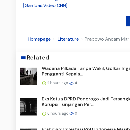
[Gambas:Video CNN]
Homepage
Literature
Prabowo Ancam Mitra 
Related
Wacana Pilkada Tanpa Wakil, Golkar Ing
Pengganti Kepala...
2 hours ago
4
Eks Ketua DPRD Ponorogo Jadi Tersang
Korupsi Tunjangan Per...
6 hours ago
9
Prabowo: Investasi RnD Indonesia Masih