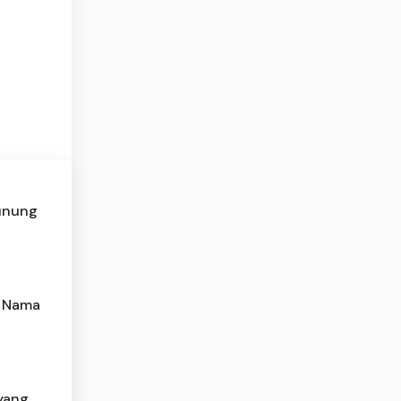
Gunung
n Nama
yang