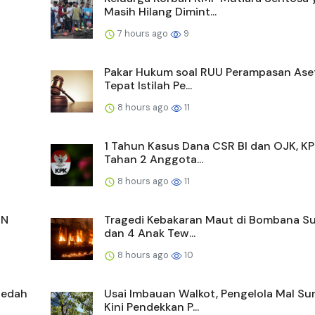
Masih Hilang Dimint...
7 hours ago
9
Pakar Hukum soal RUU Perampasan Aset
Tepat Istilah Pe...
8 hours ago
11
1 Tahun Kasus Dana CSR BI dan OJK, K
Tahan 2 Anggota...
8 hours ago
11
MN
Tragedi Kebakaran Maut di Bombana Sul
dan 4 Anak Tew...
8 hours ago
10
ledah
Usai Imbauan Walkot, Pengelola Mal Su
Kini Pendekkan P...