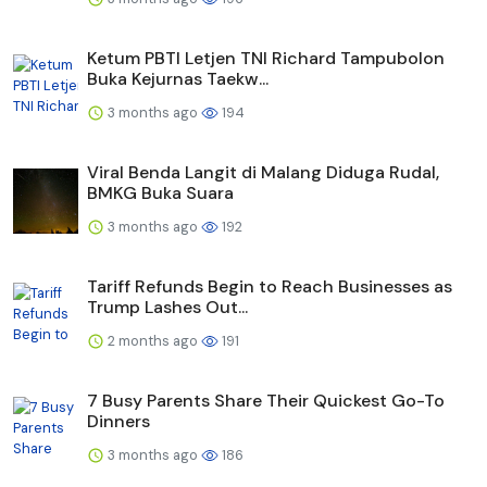
Ketum PBTI Letjen TNI Richard Tampubolon
Buka Kejurnas Taekw...
3 months ago
194
Viral Benda Langit di Malang Diduga Rudal,
BMKG Buka Suara
3 months ago
192
Tariff Refunds Begin to Reach Businesses as
Trump Lashes Out...
2 months ago
191
7 Busy Parents Share Their Quickest Go-To
Dinners
3 months ago
186