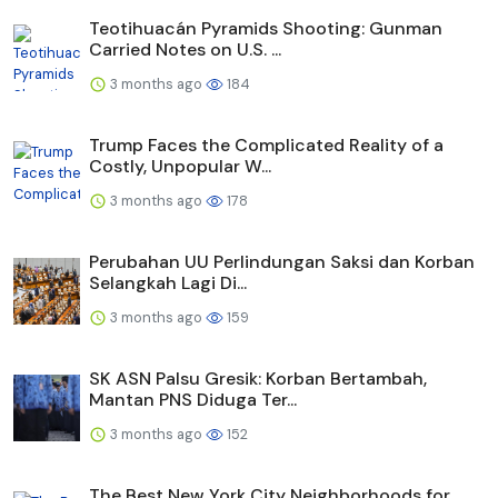
Teotihuacán Pyramids Shooting: Gunman
Carried Notes on U.S. ...
3 months ago
184
Trump Faces the Complicated Reality of a
Costly, Unpopular W...
3 months ago
178
Perubahan UU Perlindungan Saksi dan Korban
Selangkah Lagi Di...
3 months ago
159
SK ASN Palsu Gresik: Korban Bertambah,
Mantan PNS Diduga Ter...
3 months ago
152
The Best New York City Neighborhoods for