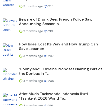
3 months ago
228
Beware of Drunk Deer, French Police Say,
Announcing Season o...
2 months ago
210
How Israel Lost Its Way and How Trump Can
Save Lebanon
3 months ago
207
‘Donnyland’? Ukraine Proposes Naming Part of
the Donbas in T...
3 months ago
200
Atlet Muda Taekwondo Indonesia Ikuti
“Tashkent 2026 World Ta...
3 months ago
196