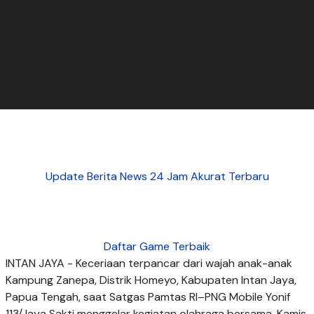
Update Berita News 24 Jam Akurat Terbaru
Daftar Game Terbaik
INTAN JAYA - Keceriaan terpancar dari wajah anak-anak
Kampung Zanepa, Distrik Homeyo, Kabupaten Intan Jaya,
Papua Tengah, saat Satgas Pamtas RI–PNG Mobile Yonif
113/Jaya Sakti menggelar kegiatan olahraga bersama, Kamis