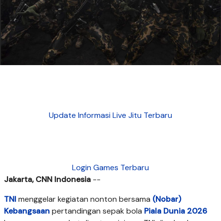
Update Informasi Live Jitu Terbaru
Login Games Terbaru
Jakarta, CNN Indonesia
--
TNI
menggelar kegiatan nonton bersama
(Nobar)
Kebangsaan
pertandingan sepak bola
Piala Dunia 2026