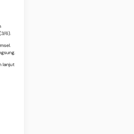
n
(3/6).
msel.
ngsung.
 lanjut