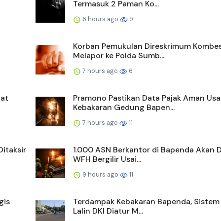
Termasuk 2 Paman Ko...
6 hours ago
9
Korban Pemukulan Direskrimum Kombe
Melapor ke Polda Sumb...
7 hours ago
6
at
Pramono Pastikan Data Pajak Aman Usa
Kebakaran Gedung Bapen...
7 hours ago
11
itaksir
1.000 ASN Berkantor di Bapenda Akan D
WFH Bergilir Usai...
9 hours ago
11
gis
Terdampak Kebakaran Bapenda, Siste
Lalin DKI Diatur M...