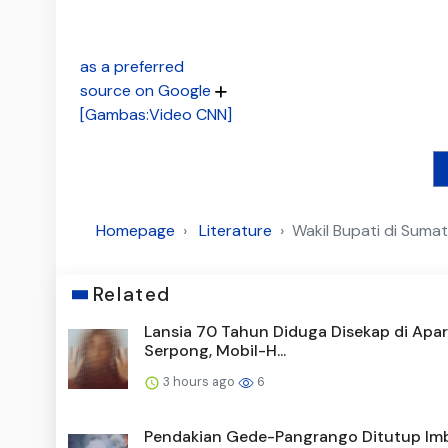
as a preferred
source on Google
[Gambas:Video CNN]
Homepage
Literature
Wakil Bupati di Suma
Related
Lansia 70 Tahun Diduga Disekap di Apa
Serpong, Mobil-H...
3 hours ago
6
Pendakian Gede-Pangrango Ditutup Im