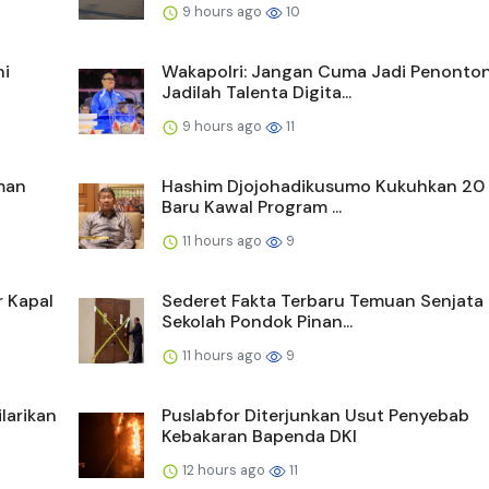
9 hours ago
10
ni
Wakapolri: Jangan Cuma Jadi Penonton
Jadilah Talenta Digita...
9 hours ago
11
man
Hashim Djojohadikusumo Kukuhkan 20
Baru Kawal Program ...
11 hours ago
9
r Kapal
Sederet Fakta Terbaru Temuan Senjata 
Sekolah Pondok Pinan...
11 hours ago
9
larikan
Puslabfor Diterjunkan Usut Penyebab
Kebakaran Bapenda DKI
12 hours ago
11