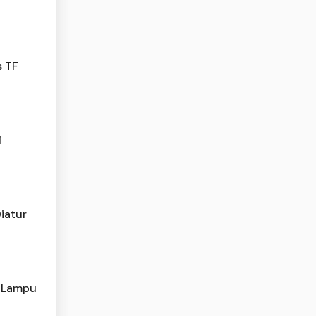
s TF
i
iatur
m Lampu