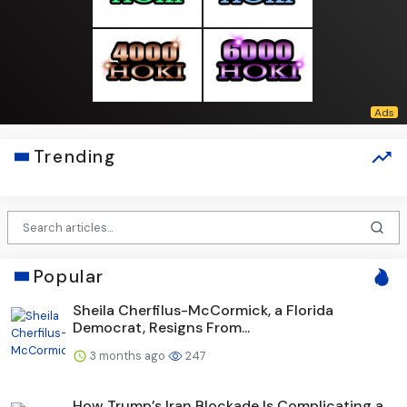
Trending
Popular
Sheila Cherfilus-McCormick, a Florida
Democrat, Resigns From...
3 months ago
247
How Trump’s Iran Blockade Is Complicating a