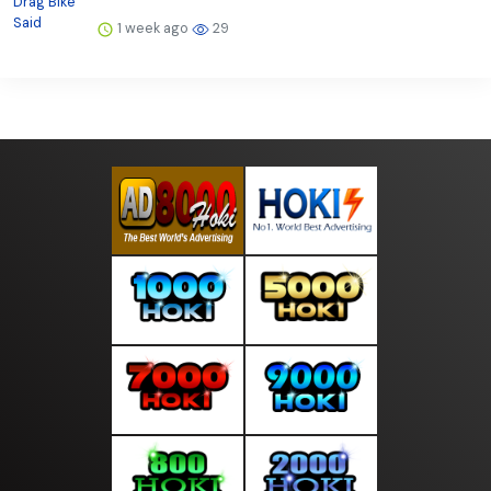
1 week ago
29