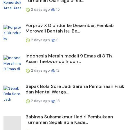
Turnamen Olahraga di Ke...
2 days ago
15
Porprov X Diundur ke Desember, Pemkab
Morowali Bantah Isu Be...
2 days ago
9
Indonesia Meraih medali 9 Emas di 8 Th
Asian Taekwondo Indon...
2 days ago
12
Sepak Bola Sore Jadi Sarana Pembinaan Fisik
dan Mental Warga...
2 days ago
15
Babinsa Sukamakmur Hadiri Pembukaan
Turnamen Sepak Bola Kade...