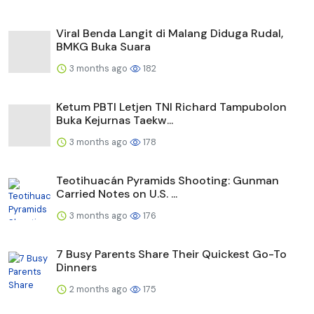
Viral Benda Langit di Malang Diduga Rudal,
BMKG Buka Suara
3 months ago
182
Ketum PBTI Letjen TNI Richard Tampubolon
Buka Kejurnas Taekw...
3 months ago
178
Teotihuacán Pyramids Shooting: Gunman
Carried Notes on U.S. ...
3 months ago
176
7 Busy Parents Share Their Quickest Go-To
Dinners
2 months ago
175