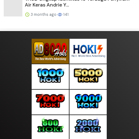
Air Keras Andrie Y...
3 months ago
141