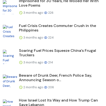
Imprisoned for 30 Years, He Wooed Her With
Love Poems
3 months ago
226
Fuel Crisis Creates Commuter Crush in the
Philippines
3 months ago
224
Soaring Fuel Prices Squeeze China’s Frugal
Truckers
3 months ago
214
Beware of Drunk Deer, French Police Say,
Announcing Season o...
2 months ago
206
How Israel Lost Its Way and How Trump Can
Save Lebanon