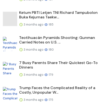
Ketum PBTI Letjen TNI Richard Tampubolon
Buka Kejurnas Taekw...
3 months ago
185
Teotihuacán Pyramids Shooting: Gunman
Carried Notes on U.S. ...
3 months ago
180
7 Busy Parents Share Their Quickest Go-To
Dinners
3 months ago
179
Trump Faces the Complicated Reality of a
Costly, Unpopular W...
3 months ago
175