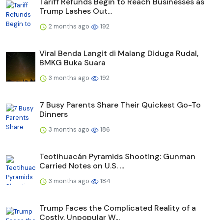
Tariff Refunds Begin to Reach Businesses as
Trump Lashes Out...
2 months ago
192
Viral Benda Langit di Malang Diduga Rudal,
BMKG Buka Suara
3 months ago
192
7 Busy Parents Share Their Quickest Go-To
Dinners
3 months ago
186
Teotihuacán Pyramids Shooting: Gunman
Carried Notes on U.S. ...
3 months ago
184
Trump Faces the Complicated Reality of a
Costly, Unpopular W...