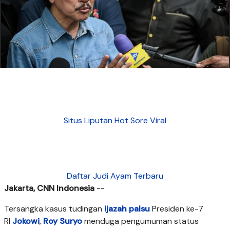
Situs Liputan Hot Sore Viral
Daftar Judi Ayam Terbaru
Jakarta, CNN Indonesia
--
Tersangka kasus tudingan
ijazah palsu
Presiden ke-7
RI
Jokowi
,
Roy Suryo
menduga pengumuman status