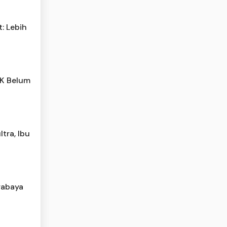
: Lebih
PK Belum
tra, Ibu
rabaya