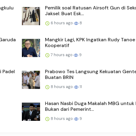
ngkulu
Pemilik soal Ratusan Airsoft Gun di Sek
Jaksel: Buat Esk...
6 hours ago
8
 Garuda
Mangkir Lagi, KPK Ingatkan Rudy Tanoe
Kooperatif
7 hours ago
9
 Padel
Prabowo Tes Langsung Kekuatan Gent
Buatan BRIN
8 hours ago
11
Hasan Nasbi Duga Makalah MBG untuk 
Bukan dari Pemerint...
8 hours ago
9