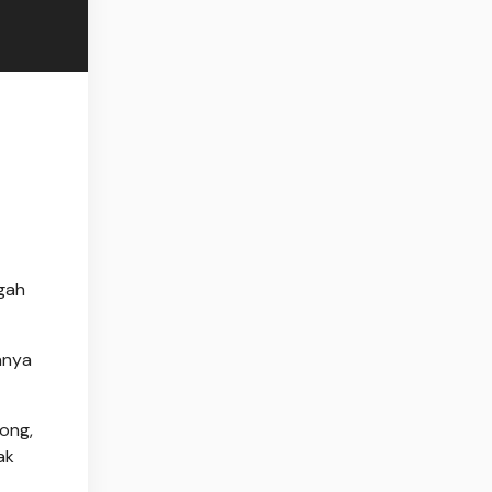
gah
anya
ong,
ak