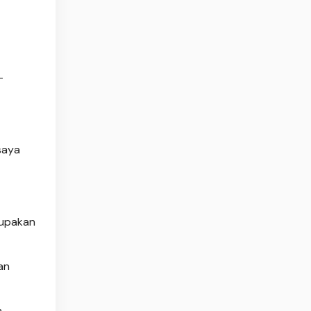
-
saya
rupakan
an
n