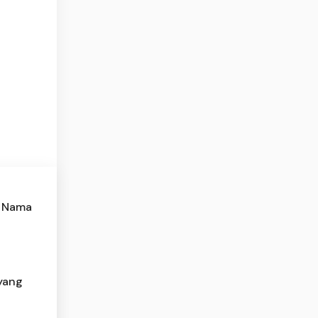
n Nama
yang