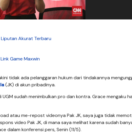
s Liputan Akurat Terbaru
Link Game Maxwin
ini tidak ada pelanggaran hukum dari tindakannya mengung
la
(JK) di akun pribadinya.
i UGM sudah menimbulkan pro dan kontra. Grace mengaku h
pload atau me-repost videonya Pak JK, saya juga tidak memot
respons video Pak JK, di mana saya melihat karena sudah bany
e dalam konferensi pers, Senin (11/5).