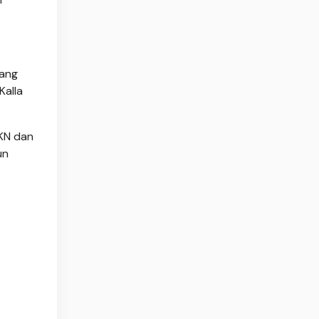
yang
Kalla
FKN dan
un