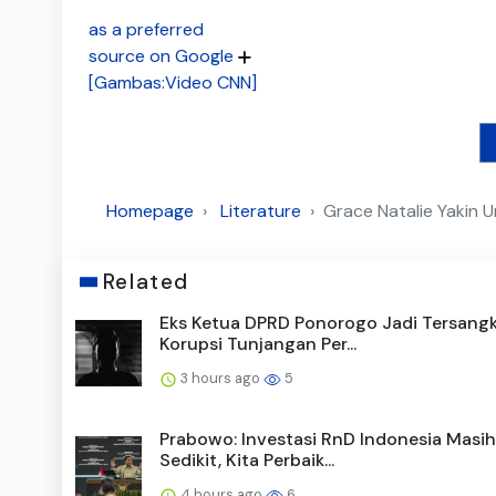
as a preferred
source on Google
[Gambas:Video CNN]
Homepage
Literature
Grace Natalie Yakin 
Related
Eks Ketua DPRD Ponorogo Jadi Tersang
Korupsi Tunjangan Per...
3 hours ago
5
Prabowo: Investasi RnD Indonesia Masih
Sedikit, Kita Perbaik...
4 hours ago
6