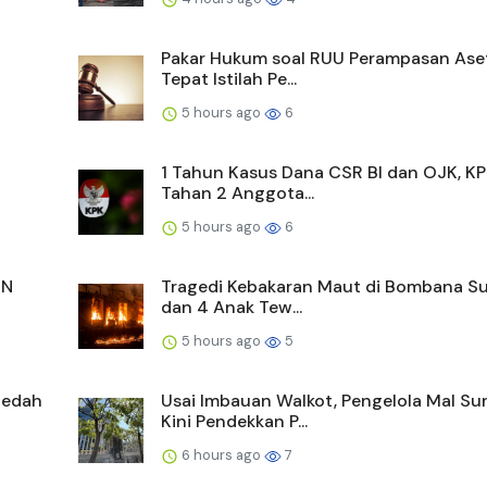
Pakar Hukum soal RUU Perampasan Aset
Tepat Istilah Pe...
5 hours ago
6
1 Tahun Kasus Dana CSR BI dan OJK, K
Tahan 2 Anggota...
5 hours ago
6
MN
Tragedi Kebakaran Maut di Bombana Sul
dan 4 Anak Tew...
5 hours ago
5
ledah
Usai Imbauan Walkot, Pengelola Mal Su
Kini Pendekkan P...
6 hours ago
7