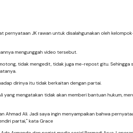
t pernyataan JK rawan untuk disalahgunakan oleh kelompok
annya mengunggah video tersebut.
emotong, tidak mengedit, tidak juga me-repost gitu. Sehingga 
katanya.
dap dirinya itu tidak berkaitan dengan partai.
Ali yang mengatakan tidak akan memberi bantuan hukum, me
rian Ahmad Ali. Jadi saya ingin menyampaikan bahwa pernyata
ndiri partai," kata Grace
 Ade Armando dan pegiat media sosial Permadi Arya. Lapora