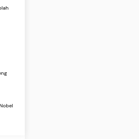
olah
eng
Nobel