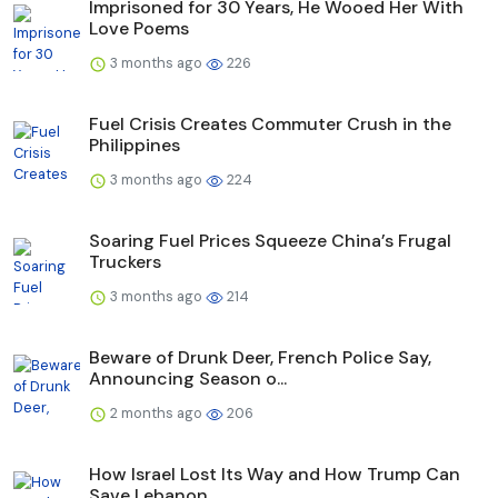
Imprisoned for 30 Years, He Wooed Her With
Love Poems
3 months ago
226
Fuel Crisis Creates Commuter Crush in the
Philippines
3 months ago
224
Soaring Fuel Prices Squeeze China’s Frugal
Truckers
3 months ago
214
Beware of Drunk Deer, French Police Say,
Announcing Season o...
2 months ago
206
How Israel Lost Its Way and How Trump Can
Save Lebanon