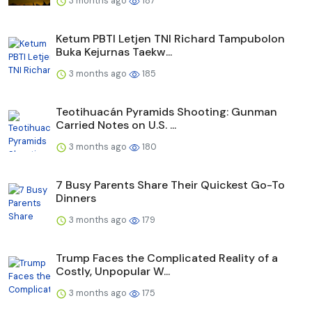
3 months ago
187
Ketum PBTI Letjen TNI Richard Tampubolon
Buka Kejurnas Taekw...
3 months ago
185
Teotihuacán Pyramids Shooting: Gunman
Carried Notes on U.S. ...
3 months ago
180
7 Busy Parents Share Their Quickest Go-To
Dinners
3 months ago
179
Trump Faces the Complicated Reality of a
Costly, Unpopular W...
3 months ago
175