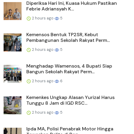
Diperiksa Hari Ini, Kuasa Hukum Pastikan
Febrie Adriansyah K...
2 hours ago
5
Kemensos Bentuk TP2SR, Kebut
Pembangunan Sekolah Rakyat Perm...
2 hours ago
5
Menghadap Wamensos, 4 Bupati Siap
Bangun Sekolah Rakyat Perm...
2 hours ago
6
Kemenkes Ungkap Alasan Yurizal Harus
Tunggu 8 Jam di IGD RSC...
2 hours ago
5
Ipda MA, Polisi Penabrak Motor Hingga