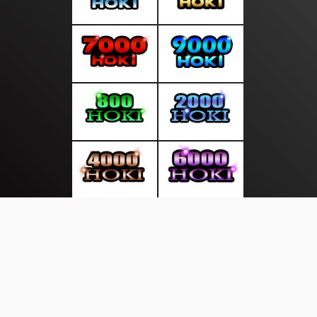
About Us
·
Contact Us
·
Terms & Conditions
·
© saluranwarta.com 2026. All rights are reserved
Olahraga Sehat|
|
|
|