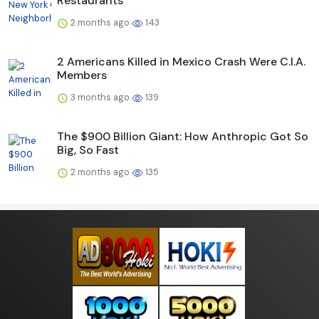
Restaurants
2 months ago
143
2 Americans Killed in Mexico Crash Were C.I.A.
Members
3 months ago
139
The $900 Billion Giant: How Anthropic Got So
Big, So Fast
2 months ago
135