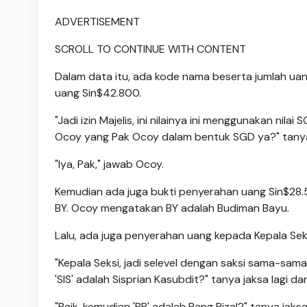
ADVERTISEMENT
SCROLL TO CONTINUE WITH CONTENT
Dalam data itu, ada kode nama beserta jumlah ua
uang Sin$42.800.
"Jadi izin Majelis, ini nilainya ini menggunakan nil
Ocoy yang Pak Ocoy dalam bentuk SGD ya?" tanya j
"Iya, Pak," jawab Ocoy.
Kemudian ada juga bukti penyerahan uang Sin$28.
BY. Ocoy mengatakan BY adalah Budiman Bayu.
Lalu, ada juga penyerahan uang kepada Kepala Seks
"Kepala Seksi, jadi selevel dengan saksi sama-sama K
'SIS' adalah Sisprian Kasubdit?" tanya jaksa lagi da
"Baik, kemudian 'BR' adalah Bang Rizal?" tanya jaksa