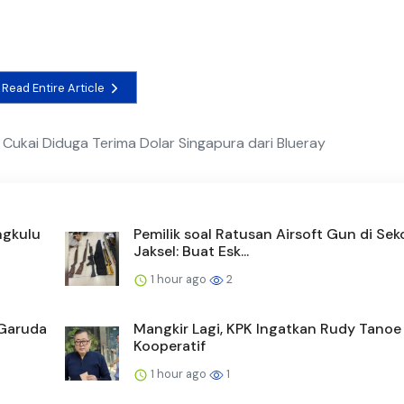
Read Entire Article
 Cukai Diduga Terima Dolar Singapura dari Blueray
ngkulu
Pemilik soal Ratusan Airsoft Gun di Sek
Jaksel: Buat Esk...
1 hour ago
2
 Garuda
Mangkir Lagi, KPK Ingatkan Rudy Tanoe
Kooperatif
1 hour ago
1