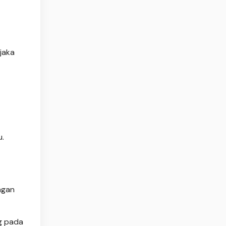
jaka
.
ngan
g pada