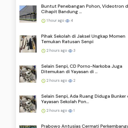
Buntut Penebangan Pohon, Videotron di
Cihapit Bandung ...
1 hour ago
4
Pihak Sekolah di Jaksel Ungkap Momen
Temukan Ratusan Senpi
2 hours ago
3
Selain Senpi, CD Porno-Narkoba Juga
Ditemukan di Yayasan di ...
2 hours ago
2
Selain Senpi, Ada Ruang Diduga Bunker 
Yayasan Sekolah Pon...
2 hours ago
1
Prabowo Antusias Cermati Perkembang