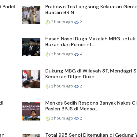
 Padel
Prabowo Tes Langsung Kekuatan Gent
Buatan BRIN
2 hours ago
2
Hasan Nasbi Duga Makalah MBG untuk 
Bukan dari Pemerint...
2 hours ago
4
Dukung MBG di Wilayah 3T, Mendagri S
Kerahkan Ditjen Dukc...
2 hours ago
2
di
Menkes Sedih Respons Banyak Nakes Ci
Pasien BPJS di Medso...
3 hours ago
2
an
Total 995 Senpi Ditemukan di Gedung 