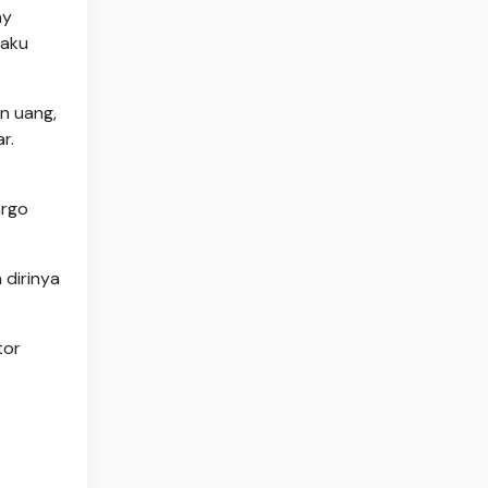
ay
laku
n uang,
r.
argo
 dirinya
tor