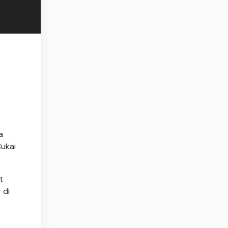
a
Cukai
t
 di