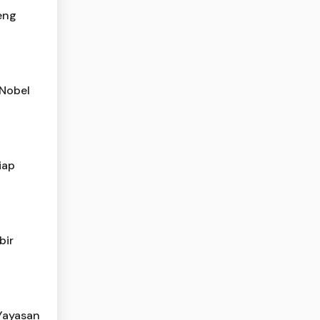
eng
Nobel
iap
bir
Yayasan