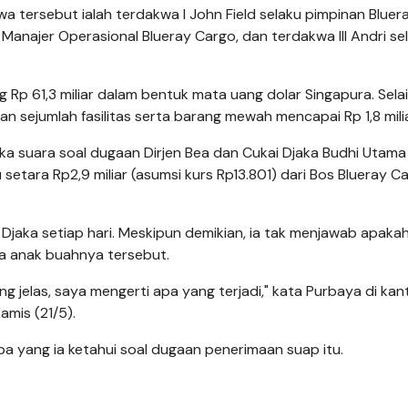
wa tersebut ialah terdakwa I John Field selaku pimpinan Bluer
Manajer Operasional Blueray Cargo, dan terdakwa III Andri se
p 61,3 miliar dalam bentuk mata uang dolar Singapura. Selai
 sejumlah fasilitas serta barang mewah mencapai Rp 1,8 milia
a suara soal dugaan Dirjen Bea dan Cukai Djaka Budhi Utama
etara Rp2,9 miliar (asumsi kurs Rp13.801) dari Bos Blueray C
aka setiap hari. Meskipun demikian, ia tak menjawab apakah
a anak buahnya tersebut.
g jelas, saya mengerti apa yang terjadi," kata Purbaya di kan
amis (21/5).
pa yang ia ketahui soal dugaan penerimaan suap itu.