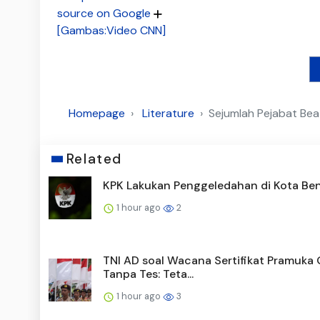
source on Google
[Gambas:Video CNN]
Homepage
Literature
Sejumlah Pejabat Bea
Related
KPK Lakukan Penggeledahan di Kota Be
1 hour ago
2
TNI AD soal Wacana Sertifikat Pramuka
Tanpa Tes: Teta...
1 hour ago
3