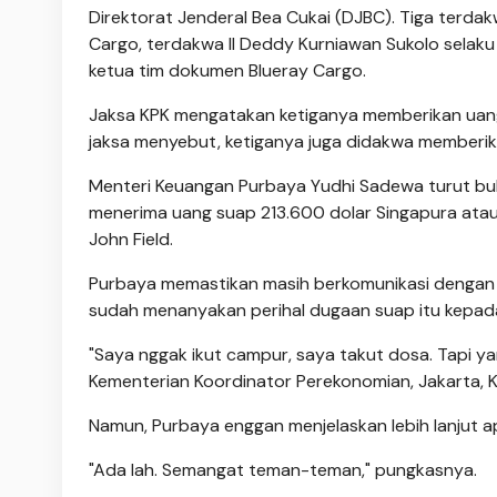
Direktorat Jenderal Bea Cukai (DJBC). Tiga terdak
Cargo, terdakwa II Deddy Kurniawan Sukolo selaku 
ketua tim dokumen Blueray Cargo.
Jaksa KPK mengatakan ketiganya memberikan uang R
jaksa menyebut, ketiganya juga didakwa memberikan
Menteri Keuangan Purbaya Yudhi Sadewa turut buk
menerima uang suap 213.600 dolar Singapura atau s
John Field.
Purbaya memastikan masih berkomunikasi dengan Dj
sudah menanyakan perihal dugaan suap itu kepad
"Saya nggak ikut campur, saya takut dosa. Tapi yan
Kementerian Koordinator Perekonomian, Jakarta, K
Namun, Purbaya enggan menjelaskan lebih lanjut a
"Ada lah. Semangat teman-teman," pungkasnya.