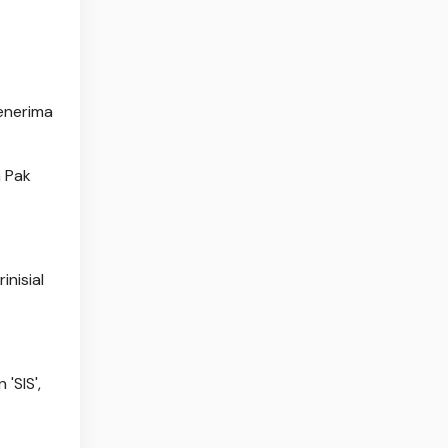
enerima
h Pak
nisial
'SIS',