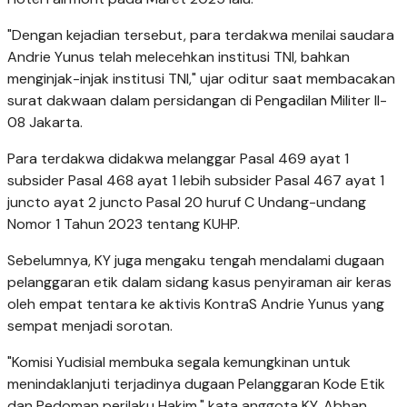
"Dengan kejadian tersebut, para terdakwa menilai saudara
Andrie Yunus telah melecehkan institusi TNI, bahkan
menginjak-injak institusi TNI," ujar oditur saat membacakan
surat dakwaan dalam persidangan di Pengadilan Militer II-
08 Jakarta.
Para terdakwa didakwa melanggar Pasal 469 ayat 1
subsider Pasal 468 ayat 1 lebih subsider Pasal 467 ayat 1
juncto ayat 2 juncto Pasal 20 huruf C Undang-undang
Nomor 1 Tahun 2023 tentang KUHP.
Sebelumnya, KY juga mengaku tengah mendalami dugaan
pelanggaran etik dalam sidang kasus penyiraman air keras
oleh empat tentara ke aktivis KontraS Andrie Yunus yang
sempat menjadi sorotan.
"Komisi Yudisial membuka segala kemungkinan untuk
menindaklanjuti terjadinya dugaan Pelanggaran Kode Etik
dan Pedoman perilaku Hakim," kata anggota KY, Abhan