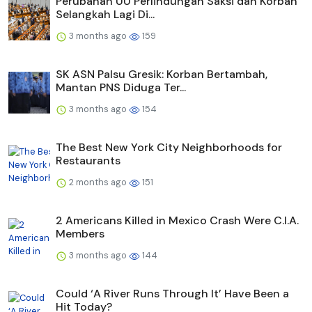
Perubahan UU Perlindungan Saksi dan Korban
Selangkah Lagi Di...
3 months ago
159
SK ASN Palsu Gresik: Korban Bertambah,
Mantan PNS Diduga Ter...
3 months ago
154
The Best New York City Neighborhoods for
Restaurants
2 months ago
151
2 Americans Killed in Mexico Crash Were C.I.A.
Members
3 months ago
144
Could ‘A River Runs Through It’ Have Been a
Hit Today?