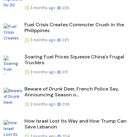
3 months ago
226
Fuel Crisis Creates Commuter Crush in the
Philippines
3 months ago
225
Soaring Fuel Prices Squeeze China’s Frugal
Truckers
3 months ago
215
Beware of Drunk Deer, French Police Say,
Announcing Season o...
2 months ago
206
How Israel Lost Its Way and How Trump Can
Save Lebanon
3 months ago
204