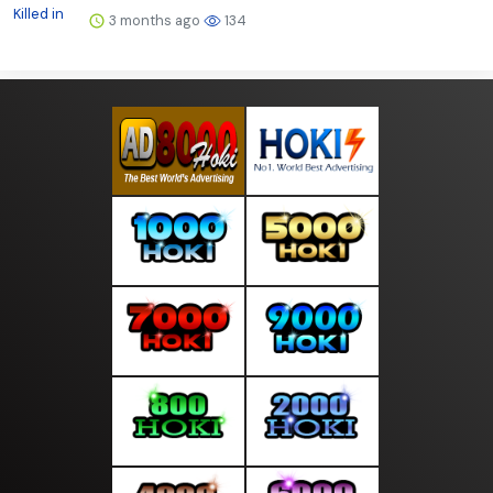
3 months ago
134