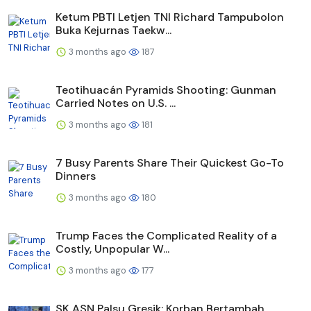
Ketum PBTI Letjen TNI Richard Tampubolon
Buka Kejurnas Taekw...
3 months ago
187
Teotihuacán Pyramids Shooting: Gunman
Carried Notes on U.S. ...
3 months ago
181
7 Busy Parents Share Their Quickest Go-To
Dinners
3 months ago
180
Trump Faces the Complicated Reality of a
Costly, Unpopular W...
3 months ago
177
SK ASN Palsu Gresik: Korban Bertambah,